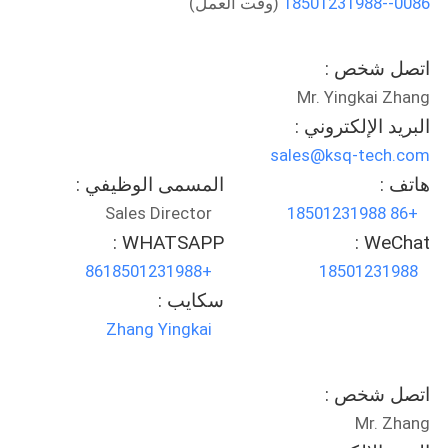
0086--18501231988
(وقت العمل)
مراقبة
اتصل شخص :
الجودة
Mr. Yingkai Zhang
البريد الإلكتروني :
اتصل
sales@ksq-tech.com
بنا
هاتف :
المسمى الوظيفي :
Sales Director
+86 18501231988
اطلب
WHATSAPP :
WeChat :
+8618501231988
18501231988
اقتباس
سكايب :
Zhang Yingkai
خريطة
الموقع
اتصل شخص :
Mr. Zhang
PRIVACY