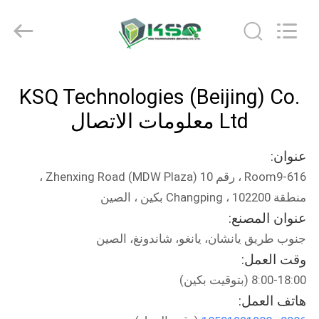
KSQ
Technologies
(Beijing)
Co.
Ltd.
All
Rights
Reserved.
الصفحة
KSQ Technologies (Beijing) Co.
الرئيسية
Ltd معلومات الاتصال
منتجات
عنوان:
Room9-616 ، رقم 10 Zhenxing Road (MDW Plaza) ،
معلومات
منطقة Changping ، 102200 بكين ، الصين
عنا
عنوان المصنع:
جنوب طريق يانشان، يانغو، شاندونغ، الصين
جولة
وقت العمل:
في
8:00-18:00 (بتوقيت بكين)
هاتف العمل:
المعمل