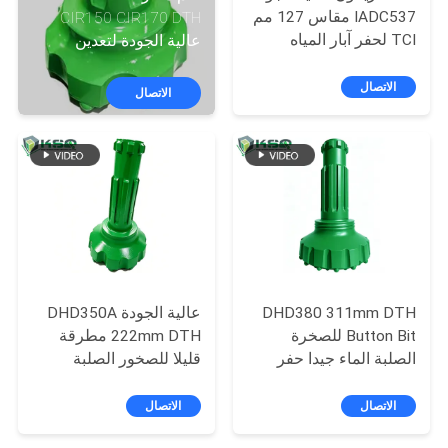
IADC537 مقاس 127 مم
CIR150 CIR170 DTH
TCI لحفر آبار المياه
عالية الجودة لتعدين
مراقبة
واستكشاف حقول النفط
الصخور الصلبة وأدوات
الجودة
وأدوات الصخور
حفر آبار المياه
الاتصال
الاتصال
اتصل
بنا
اطلب
اقتباس
DHD380 311mm DTH
عالية الجودة DHD350A
خريطة
Button Bit للصخرة
222mm DTH مطرقة
الصلبة الماء جيدا حفر
قليلا للصخور الصلبة
الموقع
حفر التعدين حفر مطرقة
التعدين المياه
أداة
الاتصال
الاتصال
PRIVACY