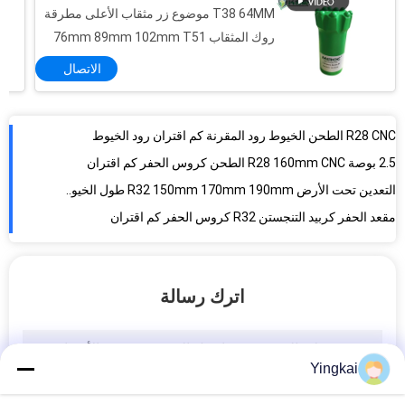
T38 64MM موضوع زر مثقاب الأعلى مطرقة
روك المثقاب 76mm 89mm 102mm T51
R51 T60 ST68
الاتصال
R28 CNC الطحن الخيوط رود المقرنة كم اقتران رود الخيوط
2.5 بوصة R28 160mm CNC الطحن كروس الحفر كم اقتران
التعدين تحت الأرض R32 150mm 170mm 190mm طول الخيوط رود كم اقتران
مقعد الحفر كربيد التنجستن R32 كروس الحفر كم اقتران
R38170 - 190 مم مثقاب التعدين تحت الأرض اقتران مسنن
T38 190 مم حفر حفرة طويلة حفر الحجر الحفر الخيوط اقتران
اترك رسالة
طول النفق 8.25 بوصة أدوات التوصيل الملولبة T45210 مم
الأكمام T51 225-235mm التعدين تحت الأرض الخيوط أنابيب الحفر اقتران الأكمام
أدوات الحفر DTH DTHP76-1500 API Reg Thread 76-89mm DTH Drill Pipe
Yingkai
2 بوصة التعدين دث أدوات الحفر، f الموضوع 50-60 ملليمتر دث الحفر الأنابيب