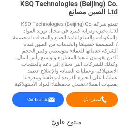
KSQ Technologies (Beijing) Co.
Ltd الصين مصانع
تتمتع شركة KSQ Technologies (Beijing) Co.
Ltd. بخبرة ودراية كبيرة في مجال توريد المواد
والمكونات والسلع التامة الصنع والمعدات المصممة
/ المصممة خصيصًا والخدمات من الصين.تقدم
الشركة خدماتها للعملاء متوسطي وكبير الحجم
الذين يقومون بتنفيذ المشاريع وتوسيع رأس المال ،
وكذلك للشركات التي تحتاج إلى دعم بالمنتجات
الاستهلاكية وعمليات الصيانة والإصلاح. تعتمد
عملياتنا على الخبرة الفريدة لموظفينا ومعرفتنا
بعمليات العملاء.تشمل محفظتنا: المواد الاستهلاكية
المستخدمة في صناعات التعدين والبناء المعدات
المستخدمة في صناعات التعدين والبناء قطع الغيار
اتصلي الآن
Contact Us
المستخدمة للمعدات التي نبيعها لصناعات التعدين
والبناء التقنيات ...
منتوج علويّ