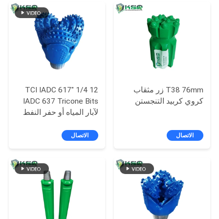
POLICY
T38 76mm زر مثقاب
12 1/4 "TCI IADC 617
كروي كربيد التنجستن
IADC 637 Tricone Bits
لآبار المياه أو حفر النفط
الاتصال
الاتصال