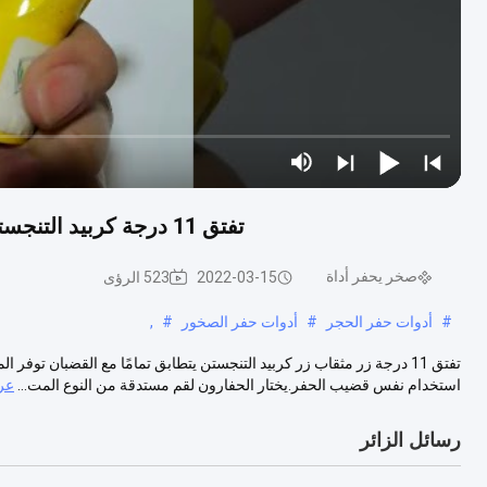
تفتق 11 درجة كربيد التنجستن روك أدوات الحفر قضبان وبتات لجهاز الحفر الألغام
صخر يحفر أداة
2022-03-15
523 الرؤى
#
أدوات حفر الحجر
#
أدوات حفر الصخور
#
,
تفتق 11 درجة زر مثقاب زر كربيد التنجستن يتطابق تمامًا مع القضبان توف
استخدام نفس قضيب الحفر.يختار الحفارون لقم مستدقة من النوع المت...
عر
رسائل الزائر