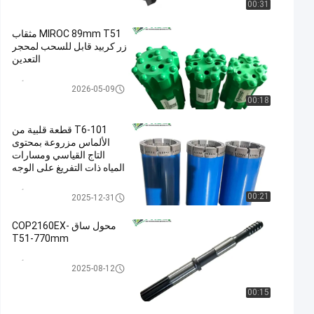
00:31
MIROC 89mm T51 مثقاب
زر كربيد قابل للسحب لمحجر
التعدين
صخر يحفر أداة
2026-05-09
00:18
T6-101 قطعة قلبية من
الألماس مزروعة بمحتوى
التاج القياسي ومسارات
المياه ذات التفريغ على الوجه
لاستكشاف المناجم
صخر يحفر أداة
00:21
2025-12-31
محول ساق COP2160EX-
T51-770mm
صخر يحفر أداة
2025-08-12
00:15