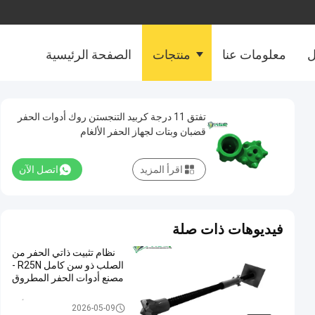
ل
معلومات عنا
منتجات
الصفحة الرئيسية
تفتق 11 درجة كربيد التنجستن روك أدوات الحفر
قضبان وبتات لجهاز الحفر الألغام
اقرأ المزيد
اتصل الآن
فيديوهات ذات صلة
نظام تثبيت ذاتي الحفر من
الصلب ذو سن كامل R25N -
مصنع أدوات الحفر المطروق
صخر يحفر أداة
2026-05-09