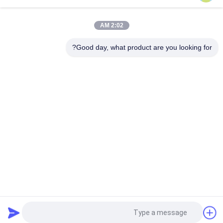
POLICY
2:02 AM
Good day, what product are you looking for?
فئات شعبية
جميع
دث أدوات الحفر
صخر يحفر أداة
دث المطارق
زر مثقاب
الذاتي الحفر مرساة 
دث لقم الثقب
الترباس
الحفر محول عرقوب
قابل للسحب مثقاب
طلب اقتباس