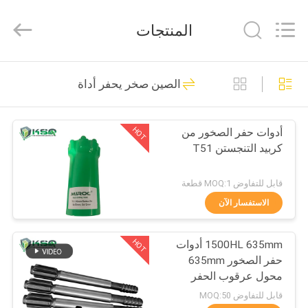
KSQ
Technologies
(Beijing)
المنتجات
Co.
Ltd.
All
Rights
Reserved.
الصفحة
184
الصين صخر يحفر أداة
الرئيسية
صخر يحفر أداة
HOT
أدوات حفر الصخور من
منتجات
كربيد التنجستن T51
معلومات
قابل للتفاوض MOQ:1 قطعة
عنا
الاستفسار الآن
160
HOT
1500HL 635mm أدوات
جولة
دث أدوات الحفر
حفر الصخور 635mm
في
محول عرقوب الحفر
المعمل
قابل للتفاوض MOQ:50