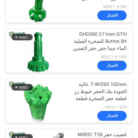
المياه
POLICY
＄550 MOQ:1
الاتصال
274
DHD380 311mm DTH
دث لقم الثقب
Button Bit للصخرة الصلبة
الماء جيدا حفر حفر التعدين
حفر مطرقة أداة
＄1500 MOQ:1
الاتصال
T-WIZ60 102mm عالية
42
الجودة بنك الحفر خيوط زر
الذاتي الحفر مرساة
قطعة حفر الصخرة قطعة
حفر للحفر الصخري
＄95 MOQ:1
الترباس
الاتصال
قضيب حفر MIROC T38