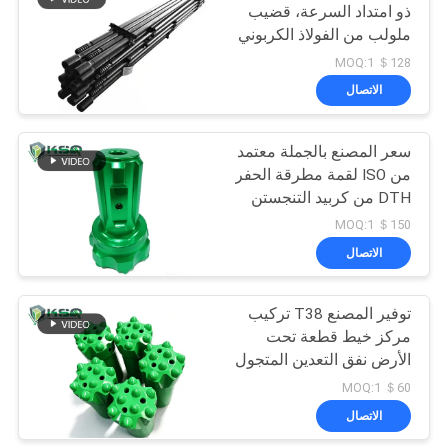
ذو امتداد السرعة، قضيب
ملولب من الفولاذ الكربوني
110
المطروق للحفر في ثقوب
＄128 MOQ:1
التعدين تحت الأرض
الاتصال
قابل للسحب مثقاب
سعر المصنع بالجملة معتمد
من ISO لقمة مطرقة الحفر
DTH من كربيد التنجستن
لحفر آبار الصخور الصلبة
＄150 MOQ:1
الاتصال
158
توفير المصنع T38 تركيب
الحفر محول عرقوب
مركز خيط قطعة تحت
الأرض نفق التعدين المتجول
أداة الحفر
＄60 MOQ:1
الاتصال