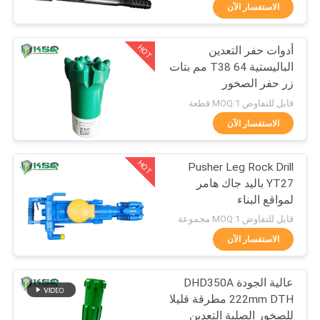
الاستفسار الآن
مراقبة
HOT
أدوات حفر التعدين
الجودة
466
الباليستية T38 64 مم بتات
زر حفر الصخور
زر مثقاب
اتصل
قابل للتفاوض MOQ:1 قطعة
بنا
الاستفسار الآن
HOT
Pusher Leg Rock Drill
اطلب
YT27 باليد جاك هامر
اقتباس
لمواقع البناء
123
قابل للتفاوض MOQ:1 مجموعة
خريطة
الاستفسار الآن
دث المطارق
الموقع
عالية الجودة DHD350A
222mm DTH مطرقة قليلا
PRIVACY
للصخور الصلبة التعدين