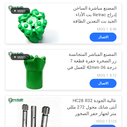
المصنع مباشرة الساخن
153
إدراج Retrac بت الأداء
الجيد بت التعدين الطاقة
حفر الخيوط رود
لحفر الصخور المحجر أداة
＄48 MOQ:1
المطرقة العليا
الاتصال
المصنع المباشر المتجانسة
زر الصخرة حفرة قطعة 7
درجة 36-42mm للعمل في
37
المنجم محجر البناء حفر
＄12 MOQ:1
أداة
الاتصال
مدبب حفر قضيب
عالية الجودة HC28 R32
أنثى شانك محول 272 مللي
متر لجهاز حفر الصخور
ضرب شريط الحفر
$125 MOQ:1
الملحقات