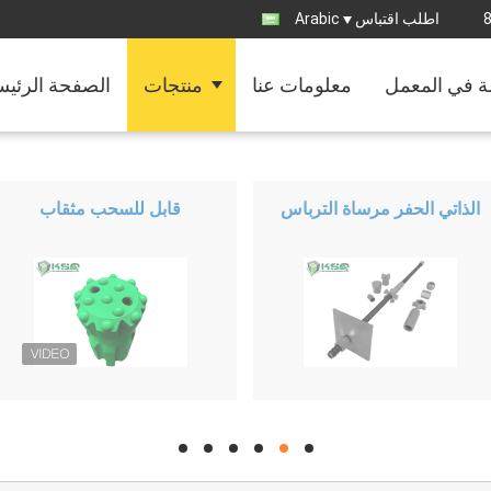
اطلب اقتباس
Arabic
ة في المعمل
معلومات عنا
منتجات
الصفحة الرئيس
الذاتي الحفر مرساة الترباس
قابل للسحب مثقاب
hd
hd
hd
hd
hd
hd