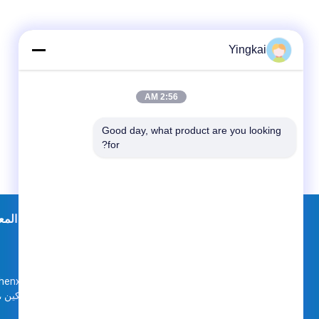
Yingkai
2:56 AM
Good day, what product are you looking 
for?
خريطة الموقع
إتصال
جولة في المع
Room9-616 ، رقم 10 enxing Road (MDW
Plaza) ، منطقة Changping ، 102200 بكين
الصين