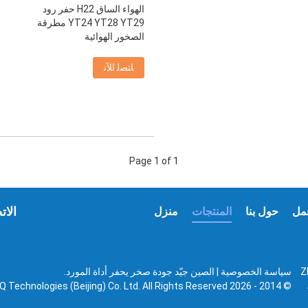
الهواء الساق H22 حفر رود
YT24 YT28 YT29 مطرقة
الصخور الهوائية
ﺎﺘﺼﻟ ﺍﻶﻧ
Page 1 of 1
الات
مل
حول بنا
المنتجات
منزل
Zh
سياسة الخصوصية
| الصين جيّد جودة صخر يحفر أداة المورد.
 ،
© 2014 - 2026 KSQ Technologies (Beijing) Co. Ltd. All Rights Reserved.