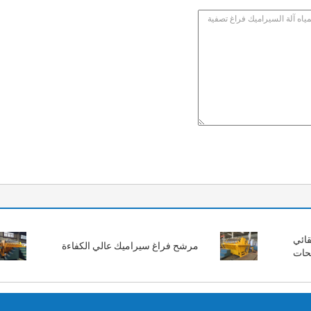
تلقائي
مرشح فراغ سيراميك عالي الكفاءة
حات