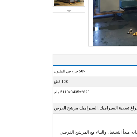
<50 جزء في المليون
108 قطع
5110x3435x2820 ملم
راغ تصفية السيراميك
السيراميك مرشح القرص
,
ه مبدأ التشغيل والبناء مع المرشح القرصي