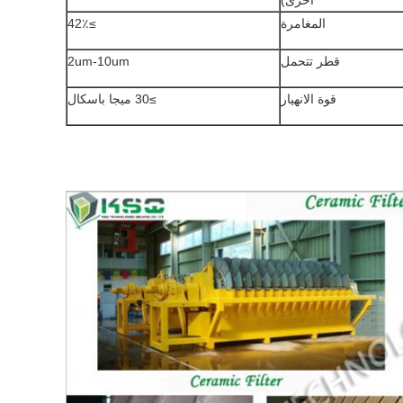
أخرى)
المغامرة
≥42٪
قطر تتحمل
2um-10um
قوة الانهيار
≥30 ميجا باسكال