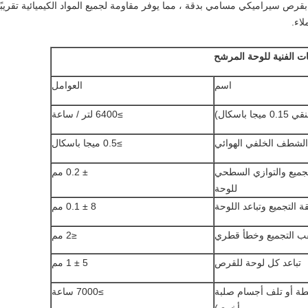
 بقرص سيراميكي مسامي بدقة ، مما يوفر مقاومة لجميع المواد الكيميائية تقري
ات الفنية للوحة المرشح
اسم
العوامل
باسكال)
≥6400 لتر / ساعة
الشطف الخلفي الهوائي
≥0.5 ميجا باسكال
جميع والتوازي السطحي
± 0.2 مم
للوحة
 التجميع وتباعد اللوحة
8 ± 0.1 مم
ب التجميع وخطأ قطري
≤2 مم
تباعد كل لوحة للقرص
5 ± 1 مم
ة أو تلف أجسام صلبة
≥7000 ساعة