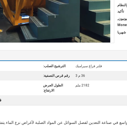
ع والنظام
تأكيد
يسترن يونيون,
Mone
فلتر فراغ سيراميك
الترشيح الصلب:
36 م 3
رقم قرص التصفية:
2182 ملم
الطول العرض
الارتفاع:
ف
 في صناعة التعدين لفصل السوائل عن المواد الصلبة لأغراض نزع الماء.يتشاب