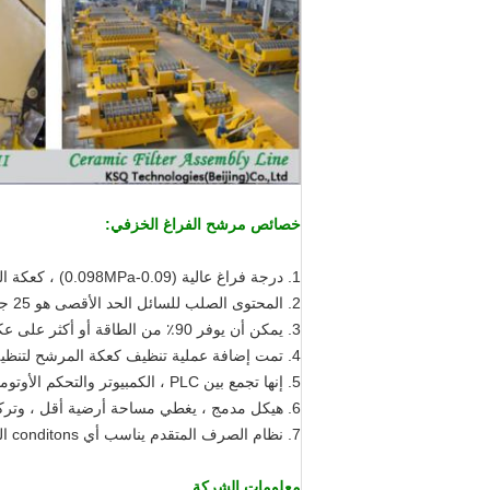
خصائص مرشح الفراغ الخزفي:
1. درجة فراغ عالية (0.09-0.098MPa) ، كعكة المرشح ذات محتوى مائي منخفض.
2. المحتوى الصلب للسائل الحد الأقصى هو 25 جزء في المليون ، التطبيق المتكرر متاح ، يتم تقليل الصرف.
3. يمكن أن يوفر 90٪ من الطاقة أو أكثر على عكس المرشح التقليدي باستهلاك منخفض وتكلفة منخفضة.
4. تمت إضافة عملية تنظيف كعكة المرشح لتنظيف المواد المناسبة.
5. إنها تجمع بين PLC ، الكمبيوتر والتحكم الأوتوماتيكي في الصمامات مع الأتمتة العالية وتم تخفيض قوة العمل.
6. هيكل مدمج ، يغطي مساحة أرضية أقل ، وتركيب وصيانة الدير.
7. نظام الصرف المتقدم يناسب أي conditons العمل.
معلومات الشركة