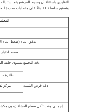
التقليدي باستثناء أن وسيط المرشح يتم استبداله
وتصنيع سلسلة TT بناءً على متطلبات محددة للعملاء.
المعلم
تدفق الماء (ضغط الماء النقي 0.15 ميجا 
ضغط اختبار 
دقة التجميع
مستوى حلقة الت
طائرة حلقة
دقة قرص التثبيت
مركز ثق
إجمالي وقت تآكل سطح الغشاء (بدون مكشط