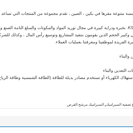
KSQ Technologies (Beiji. هي مؤسسة متنوعة مقرها في بكين ، الصين ، تقدم مجموعة من المنتجات 
تتمتع شركة KSQ Technologies (Beijing) Co. Ltd. بخبرة ودراية كبيرة في مجال توريد المواد والمكونات و
كبير الحجم الذين يقومون بتنفيذ المشاريع وتوسيع رأس المال ، وكذلك للشركات
رة الفريدة لموظفينا ومعرفتنا بعمليات العملاء.
والبناء
ت التعدين والبناء
ستهلاك الكهرباء أو تستخدم مصادر بديلة للطاقة (الطاقة الشمسية وطاقة الرياح
,
تصفية السيراميك
السيراميك مرشح القرص