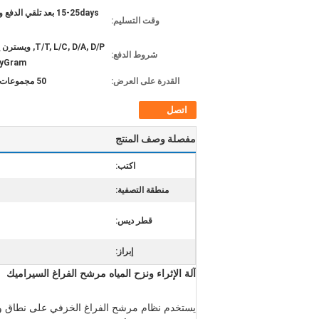
15-25days بعد تلقي الدف
وقت التسليم:
T/T, L/C, D/A, D/P, و
شروط الدفع:
yGram
القدرة على العرض:
50 مجموعات شهريا
اتصل
مفصلة وصف المنتج
اكتب:
منطقة التصفية:
قطر ديس:
إبراز:
آلة الإثراء ونزح المياه مرشح الفراغ السيراميك
يستخدم نظام مرشح الفراغ الخزفي على نطاق واسع