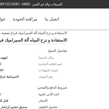
المبيعات والدعم الفنى :
0086--18501231988
اتصل بنا
مراقبة الجودة
جول
الاستفادة و نزح المياه آلة السيراميك فراغ تصفية 
الاستفادة و نزح المياه آلة السيراميك ف
تفاصيل المنتج:
مكان المنشأ:
انهوى،
اسم العلامة التجارية:
C
إصدار الشهادات:
001
رقم الموديل:
السيراميك فراغ
شروط الدفع والشحن:
الحد الأدنى لكمية:
1 قط
الأسعار:
قابل ل
تفاصيل التغليف:
صندوق خشبي أو ابحار 