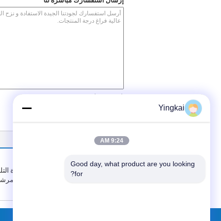
إرسال استفسارك مباشرة لنا
/ 3000)
0
(
Yingkai
أفضل المنتجات
9:24 AM
Good day, what product are you looking 
2m³ إلى 9m³ قدرة صغيرة ال
for?
السائل التفريغ القرص فراغ مرش