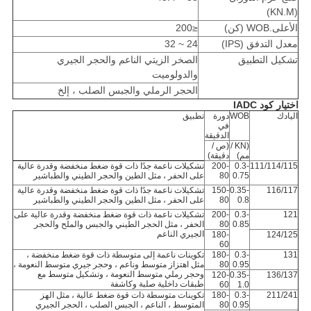
(KN.M)
الأعلى.WOB (كن)
≤200
معدل التدفق (IPS)
24 ~ 32
تشكيل التطبيق
الصخر الزيتي الناعم والحجر الجيري
والدولوميت
الحجر الرملي والجبس الصلب ، إلخ
اختيار كود IADC
اليادك
WOB
دورة
تطبيق
في
الدقيقة
(KN /
(ص /
مم)
دقيقة)
111/114/115
0.3-
200-
تشكيلات ناعمة جدًا ذات قوة ضغط منخفضة وقدرة عالية
0.75
80
على الحفر ، مثل الطين والحجر الطيني والطباشير
116/117
0.35-
150-
تشكيلات ناعمة جدًا ذات قوة ضغط منخفضة وقدرة عالية
0.8
80
على الحفر ، مثل الطين والحجر الطيني والطباشير
121
0.3-
200-
تشكيلات ناعمة ذات قوة ضغط منخفضة وقدرة عالية على
0.85
80
الحفر ، مثل الحجر الطيني والجبس والملح والحجر
الجيري الناعم
180-
124/125
60
131
0.3-
180-
تكوينات ناعمة إلى متوسطة ذات قوة ضغط منخفضة ،
0.95
80
مثل اهتزاز متوسط ​​وناعم ، وحجر جيري متوسط ​​النعومة ،
وحجر رملي متوسط ​​النعومة ، وتشكيل متوسط ​​مع
120-
0.35-
136/137
طبقات داخلية صلبة وكاشفة
60
1.0
211/241
0.3-
180-
تكوينات متوسطة ذات قوة ضغط عالية ، مثل الهز
0.95
80
المتوسط ​​، الناعم ، الجبس الصلب ، الحجر الجيري