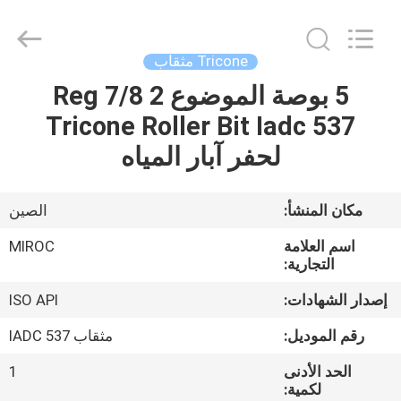
KSQ
Technologies
(Beijing)
Co.
Ltd.
Tricone مثقاب
All
Rights
Reserved.
5 بوصة الموضوع 2 7/8 Reg
الصفحة
Tricone Roller Bit Iadc 537
الرئيسية
لحفر آبار المياه
منتجات
مكان المنشأ:
الصين
معلومات
اسم العلامة
MIROC
عنا
التجارية:
إصدار الشهادات:
ISO API
جولة
رقم الموديل:
مثقاب IADC 537
في
الحد الأدنى
1
المعمل
لكمية: