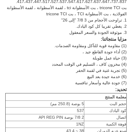
417،437،447،517،527،537،547،617،627،637،647،737،837.
بت tricone TCI ، بت الأسطوانة tci ، لقمة الأسطوانة ، لقمة الأسطوانة
الفولاذية ، بت الأسطوانة TCI ، بت tricone TCI
1. تراوحت الأحجام من 3 7/8 "إلى 26"
2. يغطي تقريبا كل كود اليادك.
3. موثوقة الجودة والسعر المعقول
مزايا منتجاتنا:
(1) مقاومة قوية للتآكل ومقاومة الصدمات.
(2) أداء جودة القاطع جيد ،
(3) حياة عمل طويلة
(4) مخزون كاف ، التسليم في الوقت المحدد
(5) تجربة غنية في لقمة الحفر
(6) خدمة جيدة بعد البيع
(7) جودة عالية وأسعار تنافسية
تحديد:
معلمة المنتج
حجم البت
5 بوصة (250.8 مم)
كود اليادك
537
اتصال
2 7/8 بوصة API REG PIN
فوهة الكمية
1NZ
صنع عزم الدوران
38 ~ 43.4