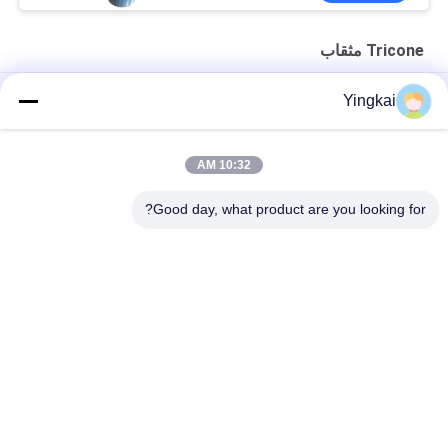
Tricone مثقاب
التنغستن كاربايد زر الحفر PDC بت لزيت آبار ، Tricone بت قطع أداة
Yingkai
الحفر
لقم حفر آبار المياه ذات الأجنحة الثلاثة ذات الشفرات للتكوينات الناعمة
10:32 AM
كربيد إدراج 3 شفرات بئر ماء سحب لقمة فولاذية
Good day, what product are you looking for?
فئات شعبية
جميع
دث أدوات الحفر
صخر يحفر أداة
دث المطارق
زر مثقاب
الذاتي الحفر مرساة 
دث لقم الثقب
الترباس