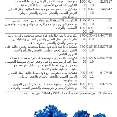
متوسط ​​النعومة ، الحجر الرملي متوسط ​​النعومة ،
100-
0.4-
216/217
التكوين الناعم مع الأسطح البينية الأكثر صلابة.
60
1.0
246/247
0.4-
80-50
تشكيل صلب متوسط ​​مع قوة ضغط عالية ، مثل الصخر
1.0
الزيتي الصلب والحجر الجيري والحجر الرملي
والدولوميت
321
0.4-
150-
التكوينات الكاشطة المتوسطة ، مثل الصخر الزيتي ،
1.0
70
والحجر الجيري ، والحجر الرملي ، والدولوميت ، والجبس
الصلب ، والرخام
120-
0.4-
324
50
1.0
437/447/435
0.35-
240-
تكوينات ناعمة جدًا ذات قوة ضغط منخفضة وقدرة عالية
0.9
70
على الحفر ، مثل الطين والحجر الطيني والطباشير
والجبس والملح والحجر الجيري الناعم
517/527/515
0.35-
220-
تشكيلات ناعمة ذات قوة ضغط منخفضة وقدرة عالية على
1.0
60
الحفر ، مثل الحجر الطيني والجبس والملح والحجر
الجيري الناعم
537/547/535
0.45-
220-
تكوينات ناعمة إلى متوسطة ذات قوة ضغط منخفضة ،
1.0
50
مثل اهتزاز متوسط ​​وناعم ، وحجر جيري متوسط ​​النعومة ،
وحجر رملي متوسط ​​النعومة ، وتشكيل متوسط ​​مع
طبقات داخلية صلبة وكاشفة
617/615
0.45-
200-
تشكيل صلب متوسط ​​مع قوة ضغط عالية ، مثل الصخر
1.1
50
الزيتي الصلب والحجر الجيري والحجر الرملي
والدولوميت
637/635
0.5-
180-
تشكيل صلب بقوة ضغط عالية ، مثل الحجر الجيري
1.1
40
والحجر الرملي والدولوميت والجبس الصلب والرخام
ملاحظة: لا ينبغي استخدام الحدود أعلاه لـ WOB و RRPM في وقت واحد