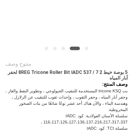
POLICY
منتوج وصف
5 بوصة خيط 2 7 / 8REG Tricone Roller Bit IADC 537 لحفر
آبار المياه
وصف المنتج:
بت tricone KSQ المستخدمة للتنقيب الجيولوجي ، وتطوير النفط والغاز ،
وحفر آبار المياه ، وحفر الثقوب ، وإحداث ثقوب للتنقيب عن الزلازل ،
وهندسة البناء ، والآن هناك أحد عشر نوعًا شائعًا من بتات الصخور
المخروطية.
سلسلة الأسنان الفولاذية: كود IADC:
116،117،126،127،136،137،216،217،317،337 ،
سلسلة TCI: كود IADC: