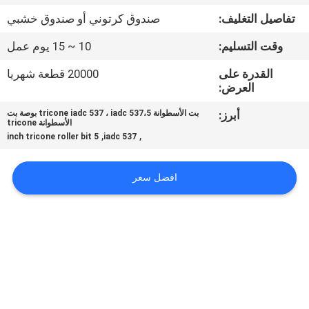
تفاصيل التغليف:
صندوق كرتوني أو صندوق خشبي
مراقبة
وقت التسليم:
10 ~ 15 يوم عمل
الجودة
القدرة على
20000 قطعة شهريا
العرض:
اتصل
أبرز:
بت الأسطوانة tricone iadc 537 ، iadc 537،5 بوصة بت
بنا
الأسطوانة tricone
,
,
5 inch tricone roller bit
iadc 537
اطلب
افضل سعر
اقتباس
خريطة
الموقع
PRIVACY