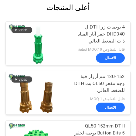
أعلى المنتجات
4 بوصات زر DTH ل
DHD340 حفر آبار المياه
ذات الضغط العالي
قابل للتفاوض MOQ:10 قطعة
الاتصال
130-152 مم أزرار قبة
وجه مقعر QL50 بت DTH
للضغط العالي
قابل للتفاوض MOQ:1
الاتصال
QL50 152mm DTH
Button Bits 5 بوصة لحفر