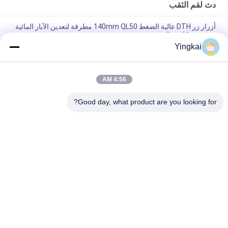
دث لقم الثقب
أزرار زر DTH عالية الضغط 140mm QL50 مطرقة لتعدين الآبار المائية
مع تعدين كاربيد التنغستن
Yingkai
انخفاض ضغط الهواء CER150 جاك المطرقة بت ومطرقة لأسفل ثقب
حفر الصخور
4:56 AM
بت زر DTH 76 مللي متر BR2 متوسط ​​ضغط هواء منخفض مطرقة
DTH لاستغلال المحاجر
Good day, what product are you looking for?
فئات شعبية
جميع
دث أدوات الحفر
صخر يحفر أداة
دث المطارق
زر مثقاب
الذاتي الحفر مرساة 
دث لقم الثقب
الترباس