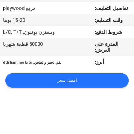
تفاصيل التغليف:
مربع playwood
مراقبة
وقت التسليم:
15-20 يوما
الجودة
شروط الدفع:
ويسترن يونيون, L/C, T/T
اتصل
القدرة على
50000 قطعة شهريا
العرض:
بنا
أبرز:
,
لقم الحفر والطحن
dth hammer bits
اطلب
افضل سعر
اقتباس
خريطة
الموقع
PRIVACY