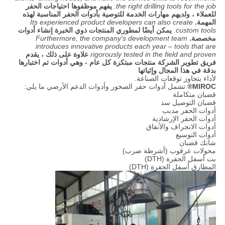
the right drilling tools for the job.
يفهم موظفوها احتياجات الحفر
للعملاء ، ولديهم مهارات الخدمة للتوصية بأدوات الحفر المناسبة لهذه
المهمة.
Its experienced product developers can also create
custom tools.
يمكن أيضًا لمطوري المنتجات ذوي الخبرة إنشاء أدوات
مخصصة.
Furthermore, the company's development team
introduces innovative products each year – tools that are
rigorously tested in the field and proven
علاوة على ذلك ، يقدم
فريق تطوير الشركة منتجات مبتكرة كل عام - وهي أدوات تم اختبارها
بدقة في هذا المجال وإثباتها
لأداء يتجاوز توقعات الصناعة.
MIROC®
تشمل أدوات حفر الصخور وأدوات الدعم الأرضي ما يلي:
قضبان متكاملة
قضبان التوصيل سد
أدوات الحفر مدبب
أدوات الحفر الإرشادية
أدوات الانجراف والأنفاق
أدوات التوسيع
شانك قضبان
محولات عرقوب (أشرطة ضرب)
بت أسفل الحفرة (DTH)
المطارق أسفل الحفرة (DTH)