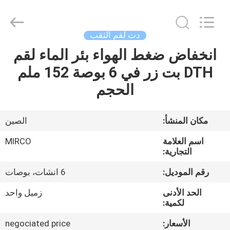
KSQ
Technologies
(Beijing)
Co.
Ltd.
دث لقم الثقب
All
Rights
Reserved.
انخفاض ضغط الهواء بئر الماء لقم
الصفحة
DTH بت زر في 6 بوصة 152 ملم
الرئيسية
الحجم
منتجات
مكان المنشأ:
الصين
معلومات
اسم العلامة
MIRCO
عنا
التجارية:
رقم الموديل:
6 انشات، بوصات
جولة
الحد الأدنى
زميل واحد
في
لكمية:
المعمل
الأسعار:
negociated price