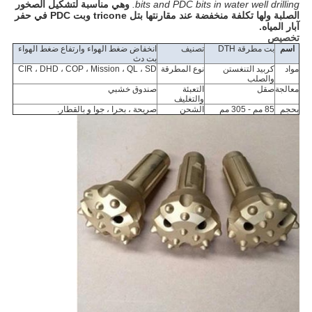
bits and PDC bits in water well drilling.
وهي مناسبة لتشكيل الصخور
الصلبة ولها تكلفة منخفضة عند مقارنتها بتل tricone وبت PDC في حفر
آبار المياه.
تخصيص
اسم
بت مطرقة DTH
تصنيف
انخفاض ضغط الهواء وارتفاع ضغط الهواء
بت دث
مواد
كربيد التنغستن
نوع المطرقة
CIR ، DHD ، COP ، Mission ، QL ، SD
والصلب
معالجة
صقل
التعبئة
صندوق خشبي
والتغليف
بحجم
85 مم - 305 مم
الشحن
صريحة ، بحرا ، جوا و بالقطار.