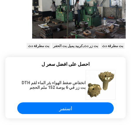
بت مطرقة دث
بت زر دث,كربيد يميل بت الحفر
بت مطرقة دث
احصل على افضل سعر ل
انخفاض ضغط الهواء بئر الماء لقم DTH
بت زر في 6 بوصة 152 ملم الحجم
استمر