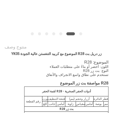
POLICY
منتوج وصف
زر دريل بت R28 الموضوع مع كربيد التنغستن عالية الجودة YK05
الموضوع: R28
اللون: أخضر أو ​​بناءً على متطلبات العملاء
النوع: بت زر R28
تستخدم على نطاق واسع الانجراف والأنفاق
R28 مواصفة بت زر الموضوع
أدوات الحفر الصخرية - R28 لقمة الحفر
قطر الدائرة
أزرار وحجم (مم)
فتحة التنظيف
وزن
رقم القطعة
مم
بوصة
أمامي
مقياس
زاوية
أمامي
جانب
كلغ
بت زر R28