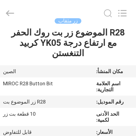
KSQ
Technologies
(Beijing)
Co.
Ltd.
زر مثقاب
All
Rights
Reserved.
R28 الموضوع زر بت روك الحفر
الصفحة
مع ارتفاع درجة YK05 كربيد
الرئيسية
التنغستن
منتجات
مكان المنشأ:
الصين
معلومات
اسم العلامة
MIROC R28 Button Bit
عنا
التجارية:
رقم الموديل:
R28 زر الموضوع بت
جولة
الحد الأدنى
10 قطعة بت زر
في
لكمية:
المعمل
الأسعار:
قابل للتفاوض