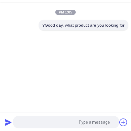
تحريك وتحديد النفق المكيف الطيار 12 درجة قطر 40 ملم للحفر الكبيرة
35 درجة
1:05 PM
التنغستن كربيد مثقاب عرقوب
Good day, what product are you looking for?
فئات شعبية
جميع
دث أدوات الحفر
صخر يحفر أداة
دث المطارق
زر مثقاب
الذاتي الحفر مرساة 
دث لقم الثقب
الترباس
الحفر محول عرقوب
قابل للسحب مثقاب
طلب اقتباس