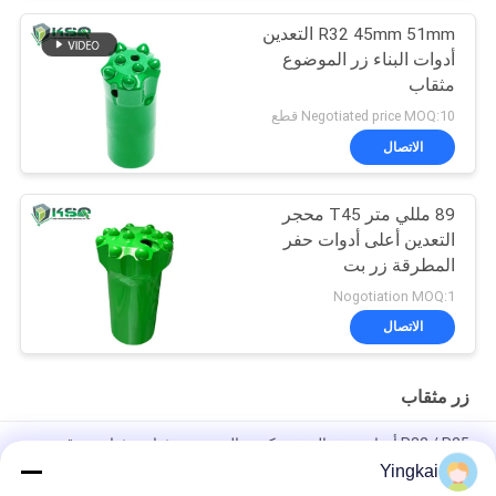
R32 45mm 51mm التعدين
أدوات البناء زر الموضوع
مثقاب
Negotiated price MOQ:10 قطع
الاتصال
89 مللي متر T45 محجر
التعدين أعلى أدوات حفر
المطرقة زر بت
Nogotiation MOQ:1
الاتصال
زر مثقاب
R32 / R25 أدوات حفر الصخور كربيد التنجستن مثقاب مثقاب عرقوب
محول الطيار
Yingkai