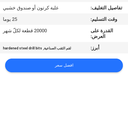
تفاصيل التغليف:
علبة كرتون أو صندوق خشبي
مراقبة
وقت التسليم:
25 يوما
الجودة
القدرة على
20000 قطعة لكلّ شهر
العرض:
اتصل
أبرز:
,
لقم الثقب الصناعية
hardened steel drill bits
بنا
افضل سعر
اطلب
اقتباس
خريطة
الموقع
PRIVACY