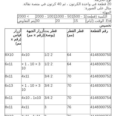
20 قطعة في واحدة الكرتون ، ثم 40 كرتون في منصة نقالة.
مثال على الصورة:
المهلة :
الكمية (قطعة)
1 - 500
501 - 1000
1001 - 2000
> 2000
Est.
الوقت (أيام)
15
20
30
يتم التفاوض
تخصيص
رقم القطعة
قطر القطر
قطر بت
أزرار الجبهة
أزرار
(مم)
(بوصة)
(رقم x مم)
قياس
(رقم x
مم)
8X10
4x10
2 1/2
64
4148300750
6x11
3 × 10 ، 1 ×
2 1/2
64
4148300751
10
8x11
4x11
2 3/4
70
4148300752
6x13
3 × 10 ، 1 ×
2 3/4
70
4148300753
10
8x11
4x10 ، 1x10
2 3/4
70
4148300754
8x11
4x11
3
76
4148300755