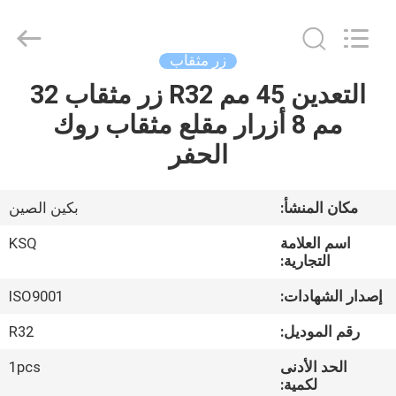
KSQ
Technologies
(Beijing)
Co.
Ltd.
زر مثقاب
All
Rights
Reserved.
التعدين 45 مم R32 زر مثقاب 32
الصفحة
مم 8 أزرار مقلع مثقاب روك
الرئيسية
الحفر
منتجات
مكان المنشأ:
بكين الصين
معلومات
اسم العلامة
KSQ
عنا
التجارية:
إصدار الشهادات:
ISO9001
جولة
رقم الموديل:
R32
في
الحد الأدنى
1pcs
المعمل
لكمية: