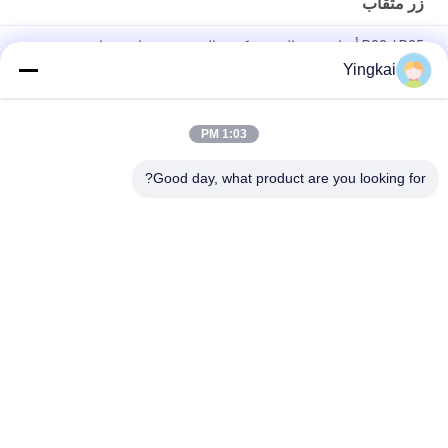
زر مثقاب
R32 / R25 أدوات حفر الصخور كربيد التنجستن مثقاب مثقاب عرقوب
محول الطيار
Yingkai
تحريك وتحديد النفق المكيف الطيار 12 درجة قطر 40 ملم للحفر الكبيرة
35 درجة
1:03 PM
التنغستن كربيد مثقاب عرقوب
Good day, what product are you looking for?
فئات شعبية
جميع
دث أدوات الحفر
صخر يحفر أداة
دث المطارق
زر مثقاب
الذاتي الحفر مرساة 
دث لقم الثقب
الترباس