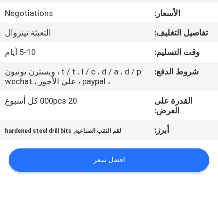
الأسعار:
Negotiations
مراقبة
تفاصيل التغليف:
التعبئة نيتروال
الجودة
وقت التسليم:
5-10 أيام
اتصل
شروط الدفع:
t / t ، l / c ، d / a ، d / p ، ويسترن يونيون
، paypal ، علي الأجور ، wechat
بنا
القدرة على
20 000pcs كل أسبوع
العرض:
اطلب
أبرز:
,
لقم الثقب الصناعية
hardened steel drill bits
اقتباس
افضل سعر
خريطة
الموقع
PRIVACY