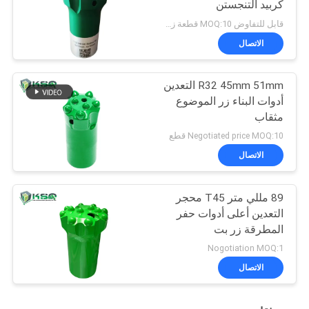
كربيد التنجستن
قابل للتفاوض MOQ:10 قطعة زر بت
الاتصال
R32 45mm 51mm التعدين
أدوات البناء زر الموضوع
مثقاب
Negotiated price MOQ:10 قطع
الاتصال
89 مللي متر T45 محجر
التعدين أعلى أدوات حفر
المطرقة زر بت
Nogotiation MOQ:1
الاتصال