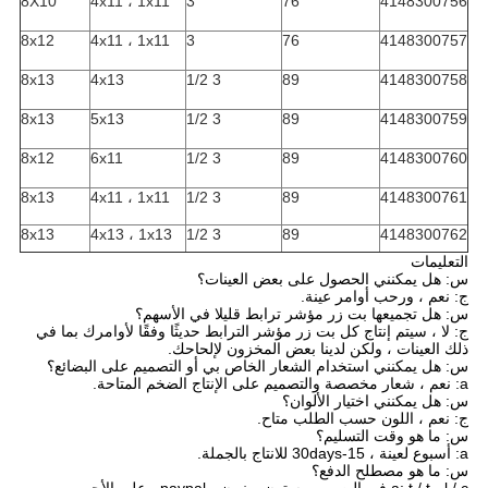
8X10
4x11 ، 1x11
3
76
4148300756
8x12
4x11 ، 1x11
3
76
4148300757
8x13
4x13
3 1/2
89
4148300758
8x13
5x13
3 1/2
89
4148300759
8x12
6x11
3 1/2
89
4148300760
8x13
4x11 ، 1x11
3 1/2
89
4148300761
8x13
4x13 ، 1x13
3 1/2
89
4148300762
التعليمات
س: هل يمكنني الحصول على بعض العينات؟
ج: نعم ، ورحب أوامر عينة.
س: هل تجميعها بت زر مؤشر ترابط قليلا في الأسهم؟
ج: لا ، سيتم إنتاج كل بت زر مؤشر الترابط حديثًا وفقًا لأوامرك بما في
ذلك العينات ، ولكن لدينا بعض المخزون لإلحاحك.
س: هل يمكنني استخدام الشعار الخاص بي أو التصميم على البضائع؟
a: نعم ، شعار مخصصة والتصميم على الإنتاج الضخم المتاحة.
س: هل يمكنني اختيار الألوان؟
ج: نعم ، اللون حسب الطلب متاح.
س: ما هو وقت التسليم؟
a: أسبوع لعينة ، 15-30days للانتاج بالجملة.
س: ما هو مصطلح الدفع؟