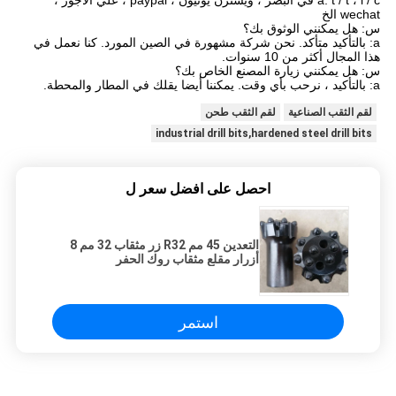
a: t / t ، l / c في البصر ، ويسترن يونيون ، paypal ، علي الأجور ،
wechat الخ
س: هل يمكنني الوثوق بك؟
a: بالتأكيد متأكد. نحن شركة مشهورة في الصين المورد. كنا نعمل في
هذا المجال أكثر من 10 سنوات.
س: هل يمكنني زيارة المصنع الخاص بك؟
a: بالتأكيد ، نرحب بأي وقت. يمكننا أيضا يقلك في المطار والمحطة.
لقم الثقب الصناعية
لقم الثقب طحن
industrial drill bits,hardened steel drill bits
احصل على افضل سعر ل
التعدين 45 مم R32 زر مثقاب 32 مم 8
أزرار مقلع مثقاب روك الحفر
استمر