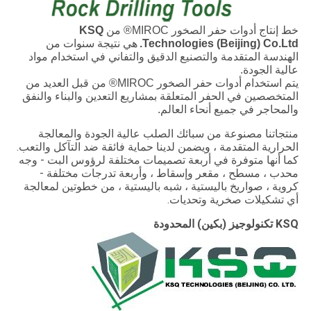
خط إنتاج أدوات حفر الصخور MIROC® من
KSQ
Technologies (Beijing) Co.Ltd.
هي نتيجة سنوات من
الهندسة المتقدمة والتصنيع الدقيق والتفاني في استخدام مواد
عالية الجودة.
يتم استخدام أدوات حفر الصخور MIROC® من قبل العديد من
المتخصصين في الحفر المتعلقة بمشاريع التعدين والبناء والنفق
والمحاجر في جميع أنحاء العالم.
منتجاتنا مصنوعة من سبائك الصلب عالية الجودة والمعالجة
الحرارية المتقدمة ، ويضمن لدينا حماية فائقة ضد التآكل والتعب.
كما أنها متوفرة في أربعة تصميمات مختلفة لرؤوس البت - وجه
محدب ، مسطح ، مقعر وإسقاط ، وأربعة تدرجات مختلفة -
كروية ، صواريخ باليستية ، شبه باليستية ، من خطوتين لمعالجة
أي تشكيلات صخرية وتحديات.
KSQ تكنولوجيز (بكين) المحدودة