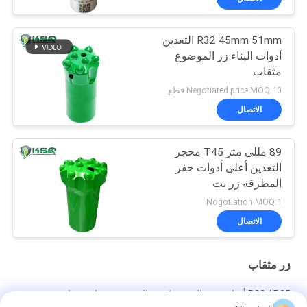
R32 45mm 51mm التعدين
أدوات البناء زر الموضوع
مثقاب
Negotiated price MOQ:10 قطع
الاتصال
89 مللي متر T45 محجر
التعدين أعلى أدوات حفر
المطرقة زر بت
Nogotiation MOQ:1
الاتصال
زر مثقاب
R32 / R25 أدوات حفر الصخور كربيد التنجستن مثقاب مثقاب عرقوب
محول الطيار