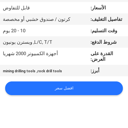
الأسعار:
قابل للتفاوض
مراقبة
تفاصيل التغليف:
كرتون / صندوق خشبي أو مخصصة
الجودة
وقت التسليم:
10 - 20 يوم
اتصل
شروط الدفع:
L/C, T/T, ويسترن يونيون
بنا
القدرة على
أجهزة الكمبيوتر 2000 شهريا
العرض:
اطلب
أبرز:
,
mining drilling tools
rock drill tools
اقتباس
افضل سعر
خريطة
الموقع
PRIVACY