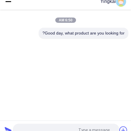
Yingkai
تحريك وتحديد النفق المكيف الطيار 12 درجة قطر 40 ملم للحفر الكبيرة
35 درجة
6:50 AM
التنغستن كربيد مثقاب عرقوب
Good day, what product are you looking for?
فئات شعبية
جميع
دث أدوات الحفر
صخر يحفر أداة
دث المطارق
زر مثقاب
الذاتي الحفر مرساة 
دث لقم الثقب
الترباس
الحفر محول عرقوب
قابل للسحب مثقاب