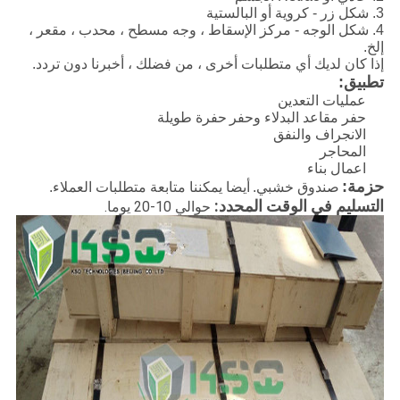
3. شكل زر - كروية أو البالستية
4. شكل الوجه - مركز الإسقاط ، وجه مسطح ، محدب ، مقعر ،
إلخ.
إذا كان لديك أي متطلبات أخرى ، من فضلك ، أخبرنا دون تردد.
تطبيق:
عمليات التعدين
حفر مقاعد البدلاء وحفر
حفرة طويلة
الانجراف والنفق
المحاجر
اعمال بناء
حزمة:
صندوق خشبي.
أيضا يمكننا متابعة متطلبات العملاء.
التسليم في الوقت المحدد:
حوالي 10-20 يوما.