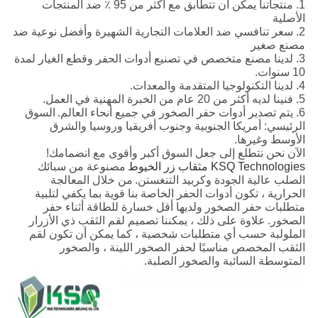
1. منتجاتنا يمكن أن تتطابق مع أكثر من 95 ٪ ضد المنتجات
الأصلية
2. سعر تنافسي ضد العلامات التجارية الشهيرة وأفضل نوعية ضد
مصنع صغير
3. لدينا مصنع متخصص في تصنيع أدوات الحفر وقطع الغيار لمدة
10 سنوات.
4. لدينا التكنولوجيا المتقدمة والمعدات.
5. فنينا لديه أكثر من 20 عام من الخبرة المهنية في العمل.
6. يتم تصدير أدوات حفر الصخور في جميع أنحاء العالم.
السوق
الرئيسي: أمريكا الجنوبية وجنوب أفريقيا وروسيا والشرق
الأوسط وغيرها.
الآن نحن نتطلع إلى جعل السوق أكبر وأقوى مع انضمامك!
KSQ Technologies مثقاب زر الخيوط
مصنوعة من سبائك
الصلب عالية الجودة وكربيد التنغستن.
من خلال المعالجة
الحرارية ، تكون أدوات الحفر الخاصة بنا قوية بما يكفي لتلبية
متطلبات حفر الصخور ولديها أقل خسارة للطاقة أثناء حفر
الصخور.
علاوة على ذلك ، يمكننا تصميم لقم الثقب ذي الأزرار
الملولبة حسب أي متطلبات شخصية ، كما يمكن أن تكون لقم
الثقب المخصص مناسبًا لحفر الصخور اللينة ، والصخور
المتوسطة السائبة والصخور الصلبة.