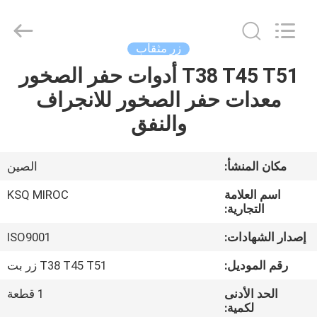
KSQ
Technologies
(Beijing)
Co.
Ltd.
زر مثقاب
All
Rights
Reserved.
T38 T45 T51 أدوات حفر الصخور
الصفحة
معدات حفر الصخور للانجراف
الرئيسية
والنفق
منتجات
مكان المنشأ:
الصين
معلومات
اسم العلامة
KSQ MIROC
عنا
التجارية:
إصدار الشهادات:
ISO9001
جولة
رقم الموديل:
T38 T45 T51 زر بت
في
الحد الأدنى
1 قطعة
المعمل
لكمية: