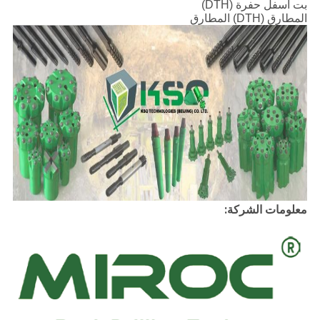
بت أسفل حفرة (DTH)
المطارق (DTH) المطارق
معلومات الشركة: