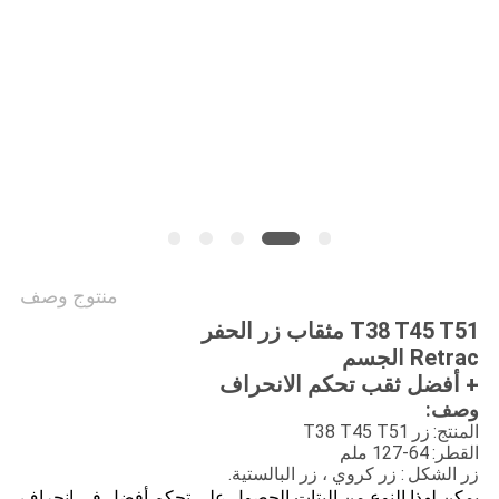
POLICY
منتوج وصف
T38 T45 T51 مثقاب زر الحفر
Retrac الجسم
+ أفضل ثقب تحكم الانحراف
وصف:
المنتج:
زر
T38 T45 T51
القطر:
64-127 ملم
: زر كروي ، زر البالستية.
زر الشكل
يمكن لهذا النوع من البتات الحصول على تحكم أفضل في انحراف