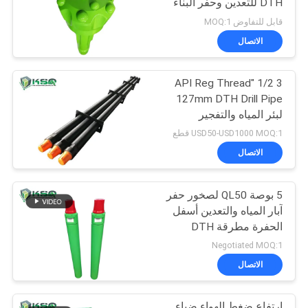
DTH للتعدين وحفر البناء
قابل للتفاوض MOQ:1
الاتصال
3 1/2 "API Reg Thread
127mm DTH Drill Pipe
لبئر المياه والتفجير
USD50-USD1000 MOQ:1 قطع
الاتصال
5 بوصة QL50 لصخور حفر
آبار المياه والتعدين أسفل
الحفرة مطرقة DTH
Negotiated MOQ:1
الاتصال
ارتفاع ضغط الهواء ضياء