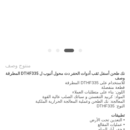
POLICY
منتوج وصف
نك طحن أسفل ثقب أدوات الحفر دث محول أنبوب ل DTHF335 المطرقة
وصف
للاستخدام على DTHF335 المطرقة
قطعة منفصلة
اللون: بناء على متطلبات العملاء
المواد: كربيد التنغستن و سبائك الصلب عالية القوة
المعالجة: نك الطحن وعملية المعالجة الحرارية الملكية
النوع: DTHF335
تطبيقات
• التعدين تحت الأرض
• عمليات المقالع
• حفر آبار المياه