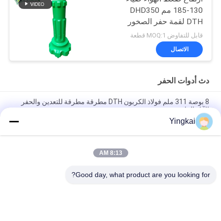
130-185 مم DHD350
DTH لقمة حفر الصخور
قابل للتفاوض MOQ:1 قطعة
الاتصال
دث أدوات الحفر
8 بوصة 311 ملم فولاذ الكربون DTH مطرقة مطرقة للتعدين والحفر
الآبار المائية
Yingkai
لقمة زر مطرقة DTH QL50A-197mm لاختراق عالٍ ومقاومة للتآكل
في حفرة الحفر
8:13 AM
لقمة جناح سبيكة فولاذية مقاس 273 مم للغطاء العلوي مع معالجة
تصليد لحفر الصخور
Good day, what product are you looking for?
فئات شعبية
جميع