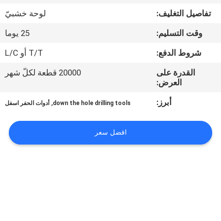
تفاصيل التغليف:
لوحة خشبيّ
مراقبة
وقت التسليم:
25 يوما
الجودة
شروط الدفع:
T/T أو L/C
اتصل
القدرة على
20000 قطعة لكلّ شهر
العرض:
بنا
أبرز:
,
down the hole drilling tools
أدوات الحفر اسفل
اطلب
افضل سعر
اقتباس
خريطة
الموقع
PRIVACY