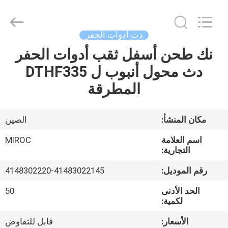
KSQ
Technologies
(Beijing)
Co.
Ltd.
دث أدوات الحفر
All
Rights
Reserved.
نك طحن أسفل ثقب أدوات الحفر
الصفحة
دث محول أنبوب ل DTHF335
الرئيسية
المطرقة
منتجات
مكان المنشأ:
الصين
معلومات
اسم العلامة
MIROC
عنا
التجارية:
رقم الموديل:
4148302220-41483022145
جولة
الحد الأدنى
50
في
لكمية:
المعمل
الأسعار:
قابل للتفاوض