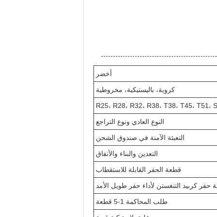
أخضر
كروية، باليستيكية، مخروطية
R25، R28، R32، R38، T38، T45، T51، 
النوع العادي ونوع التراجع
التعبئة الآمنة في صندوق الشحن
التعدين والبناء والأنفاق
قطعة الحفر القابلة للاستقطاب
 حفر كربيد التنغستن لأداء حفر طويل الأمد
طلب المحاكمة 1-5 قطعة