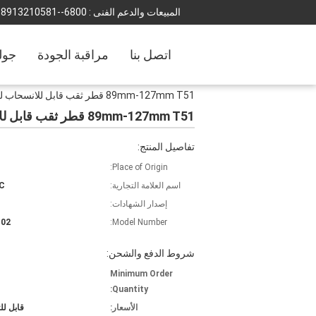
المبيعات والدعم الفنى :
0086--18501231988
اتصل بنا
مراقبة الجودة
جول
89mm-127mm T51 قطر ثقب قابل للانسحاب للنفقات النحاسة نوع المعالجة
89mm-127mm T51 قطر ثقب قابل للانسحاب للنفقات النحاسة نوع المعالجة
تفاصيل المنتج:
Place of Origin:
اسم العلامة التجارية:
C
إصدار الشهادات:
102
Model Number:
شروط الدفع والشحن:
Minimum Order
Quantity:
الأسعار:
قابل ل