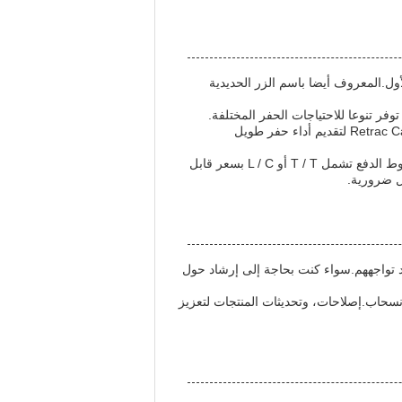
لأول.المعروف أيضا باسم الزر الحديدية
فر تنوعا للاحتياجات الحفر المختلفة.
سواء كنت تعمل في عملية تعدين واسعة النطاق، أو موقع بناء، أو مشروع حفر الأنفاق، تم تصميم Retrac Carbide Tungsten Drill Bit لتقديم أداء حفر طويل
بالنسبة للمشتريات، الحد الأدنى لكمية الطلب هو قطعة واحدة، مع خيارات تعبئة من صندوق الكرتون أو صندوق خشبي.و شروط الدفع تشمل T / T أو L / C بسعر قابل
د تواجههم.سواء كنت بحاجة إلى إرشاد حول
انسحاب.إصلاحات، وتحديثات المنتجات لتعزيز