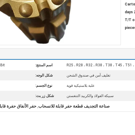
Carto
25
T/T o
R25 ، R28 ، R32 ، R38 ، T38 ، T45 ، T51 
اسم المنتج:
ll Bit
تغليف آمن في صندوق الشحن
شكل الوجه:
علبة بلاستيكية قوية
نوع الجسم:
سبيكة الفولاذ والكربيد التنغستن
شكل زر بت:
صناعة التجديف قطعة حفر قابلة للانسحاب
حفر الأنفاق حفرة قابل
,