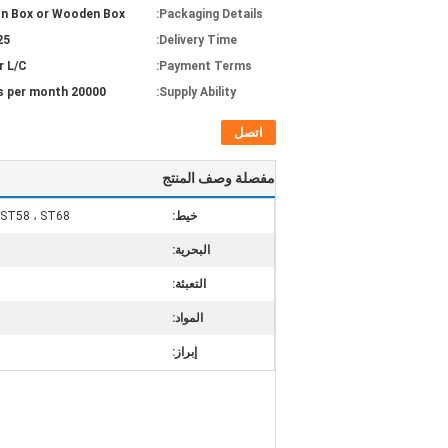
n Box or Wooden Box
Packaging Details:
 days
Delivery Time:
r L/C
Payment Terms:
20000 pieces per month
Supply Ability:
اتصل
مفصلة وصف المنتج
خيط:
، ST58 ، ST68
البحرية:
التعبئة:
المواد:
إبراز: