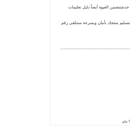
خدشتتضمن العبوة أيضاً دليل تعليمات
. نحن نستخدم خدمات شحن موثوقة لتسليم منتجك بأمان وبسرعة.ستتلقى رقم