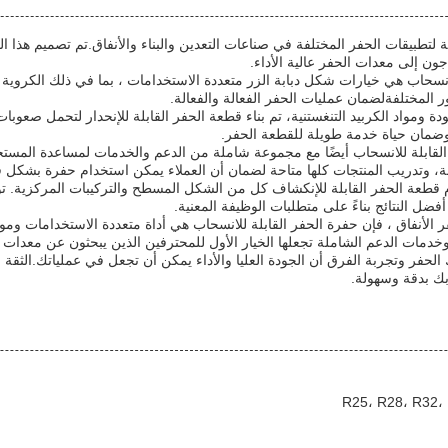
لتطبيقات الحفر المختلفة في صناعات التعدين والبناء والأنفاق.تم تصميم هذا المن
اجون إلى معدات الحفر عالية الأداء.
لانسحاب هي خيارات شكل دبابة الزر متعددة الاستخدامات ، بما في ذلك الكروية و
المختلفةلضمان عمليات الحفر الفعالة والفعالة.
ة ومواد الكربيد التنغستنية، تم بناء قطعة الحفر القابلة للإنحدار لتحمل صعوبا
، وضمان حياة خدمة طويلة للقطعة الحفر.
ر القابلة للانسحاب أيضًا مع مجموعة شاملة من الدعم والخدمات لمساعدة المستخ
، وتدريب المنتجات كلها متاحة لضمان أن العملاء يمكن استخدام حفرة بشكل فع
م قطعة الحفر القابلة للإنكشاف كل من الشكل المسطح والتركيبات المركزية. توف
ضل النتائج بناءً على متطلبات الوظيفة المعنية.
ر الأنفاق ، فإن حفرة الحفر القابلة للانسحاب هي أداة متعددة الاستخدامات وموثوق
وخدمات الدعم الشاملة تجعلها الخيار الأول للمحترفين الذين يبحثون عن معدات ا
 الحفر وتجربة الفرق أن الجودة العليا والأداء يمكن أن تجعل في عملياتك.الثقة 
ك بدقة وسهولة.