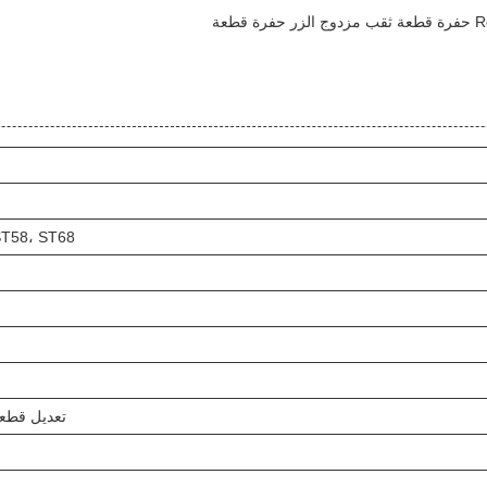
ST58، ST68
تعديل قطعة