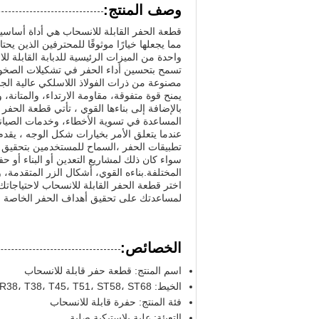
وصف المنتج:
قطعة الحفر القابلة للانسحاب هي أداة أساسية 
مما يجعلها خيارًا موثوقًا للمحترفين الذين يحت
واحدة من الميزات الرئيسية للدبابة القابلة ل
تسمح بتحسين أداء الحفر في تشكيلات الصخور 
مصنوعة من ذرات الفولاذ اللاسلكي عالية الجود
يمنح قوة متفوقة، مقاومة الارتداء، والمتانة
بالإضافة إلى بناءها القوي ، تأتي قطعة الحف
المساعدة في تسوية الأخطاء، وخدمات الصيانة
عندما يتعلق الأمر بخيارات شكل الوجه ، يقد
تطبيقات الحفر ،السماح للمستخدمين بتحقيق أف
سواء كان ذلك لمشاريع التعدين أو البناء أو حف
المختلفة.بناءه القوي، أشكال الزر المتقدمة، 
اختر قطعة الحفر القابلة للانسحاب لاحتياجاتك
لمساعدتك على تحقيق أهداف الحفر الخاصة ب
الخصائص:
اسم المنتج: قطعة حفر قابلة للانسحاب
الخيط: R25، R28، R32، R38، T38، T45، T51، ST58، ST68
فئة المنتج: حفرة قابلة للانسحاب
التعبئة: علبة بلاستيكية صلبة