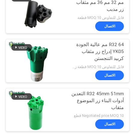
مم 32 مم 36 مم مثقاب
زر مدبب
قابل للتفاوض MOQ:10 قطعة
الاتصال
R32 64 مم عالية الجودة
YK05 إدراج زر مثقاب
كربيد التنجستن
قابل للتفاوض MOQ:10 قطعة زر بت
الاتصال
R32 45mm 51mm التعدين
أدوات البناء زر الموضوع
مثقاب
Negotiated price MOQ:10 قطع
الاتصال