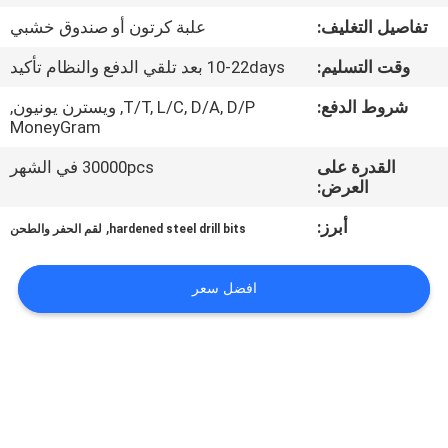
تفاصيل التغليف:
علبة كرتون أو صندوق خشبي
مراقبة
وقت التسليم:
10-22days بعد تلقي الدفع والنظام تأكيد
الجودة
شروط الدفع:
T/T, L/C, D/A, D/P, ويسترن يونيون,
MoneyGram
اتصل
القدرة على
30000pcs في الشهر
بنا
العرض:
أبرز:
,
hardened steel drill bits
لقم الحفر والطحن
اطلب
اقتباس
افضل سعر
خريطة
الموقع
PRIVACY