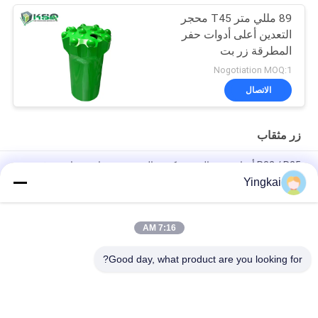
89 مللي متر T45 محجر
التعدين أعلى أدوات حفر
المطرقة زر بت
Nogotiation MOQ:1
الاتصال
زر مثقاب
R32 / R25 أدوات حفر الصخور كربيد التنجستن مثقاب مثقاب عرقوب
محول الطيار
Yingkai
تحريك وتحديد النفق المكيف الطيار 12 درجة قطر 40 ملم للحفر الكبيرة
35 درجة
7:16 AM
التنغستن كربيد مثقاب عرقوب
Good day, what product are you looking for?
فئات شعبية
جميع