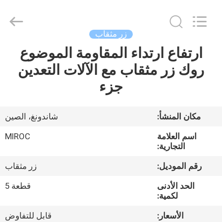
KSQ
Technologies
(Beijing)
Co.
Ltd.
زر مثقاب
All
Rights
Reserved.
ارتفاع ارتداء المقاومة الموضوع
الصفحة
روك زر مثقاب مع الآلات التعدين
الرئيسية
جزء
منتجات
مكان المنشأ:
شاندونغ، الصين
معلومات
اسم العلامة
MIROC
عنا
التجارية:
رقم الموديل:
زر مثقاب
جولة
الحد الأدنى
قطعة 5
في
لكمية:
المعمل
الأسعار:
قابل للتفاوض