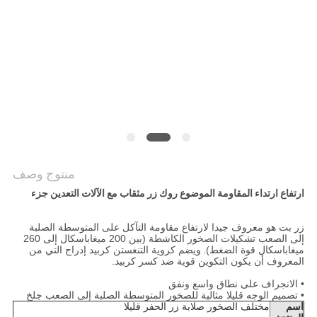
POLICY
منتوج وصف
ارتفاع ارتداء المقاومة الموضوع روك زر مثقاب مع الآلات التعدين جزء
زر بت هو معروف جيدا لارتفاع مقاومة التآكل على المتوسطة الصلبة
إلى الصعب تشكيلات الصخور الكاشطة (بين 200 ميغاباسكال إلى 260
ميغاباسكال قوة الضغط).
ويضم كروية التنغستن كربيد إدراج التي من
المعروف أن يكون التكوين قوية ضد كسر كربيد.
• الانجراف على نطاق واسع ونفق
• تصميم الوجه قليلا مثالية للصخور المتوسطة الصلبة إلى الصعب جلخ
اسم
مختلف الصخور صلابة زر الحفر قليلا