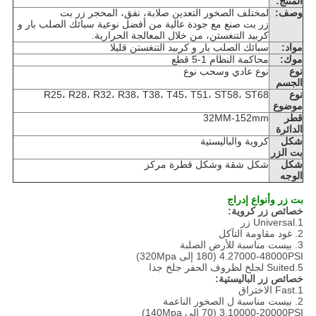
المنتج:
وصف:
لمختلف الصخور التعدين صلابة، نفق، المحجر زر بت
زر بت صنع مع جودة عالية من أفضل نوعية سبائك الصلب بار و
كربيد التنغستن، من خلال المعالجة الحرارية.
مواد:
سبائك الصلب بار و كربيد التنغستن قليلا
موك:
محاكمة النظام 1-5 قطع
نوع
نوع عادي وسحب نوع
الجسم
نوع
R25، R28، R32، R38، T38، T45، T51، ST58، ST68
موضوع
قطر
32MM-152mm
الدائرة
شكل
كروية والباليستية
بت الزر
شكل
شكل شقة وشكل قطرة مركز
الوجه
بت زر وأنواع إدراج
خصائص زر كروية:
1.Universal زر
2. غود مقاومة التآكل
3. بيست مناسبة للأرض الصلبة
4.27000-48000PSI (180 إلى 320Mpa)
5.Suited لجلخ لظروف الحفر جلخ جدا
خصائص زر الباليستية:
1.Fast الاختراق
2. بيست مناسبة ل الصخور الناعمة
3.10000-20000PSI (70 إلى 140Mpa)