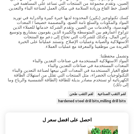
الصين، وتقدم مجموعة من المنتجات التي تساعد على المساهمة في
أفضل خط القاع وزيادة السلامة في مكان العمل لصناعة البناء والتعدين.
كسك تكنولوجيز (بكين) المحدودة لديها خبرة كبيرة والدراية في توريد
المواد والمكونات والسلع تامة الصنع، والمصممة خصيصا / المعدات
الهندسية، والخدمات من الصين.
وتقدم الشركة خدماتها للعملاء الذين
تتراوح أعمارهم بين المتوسطة والكبيرة الذين يقومون بمشاريع وتوسيع
رأس المال، وكذلك للشركات التي تحتاج إلى دعم مع المنتجات
الاستهلاكية والصيانة وعمليات الإصلاح.
وتستند عملياتنا على الخبرة
الفريدة من موظفينا والمعرفة مع عمليات العملاء.
وتشمل محفظتنا:
المواد الاستهلاكية المستخدمة في صناعات التعدين والبناء
المعدات المستخدمة في صناعات التعدين والبناء
قطع الغيار المستخدمة في المعدات التي نبيعها لصناعة التعدين والبناء
التكنولوجيات الخضراء، مثل المنتجات التي تقلل من استهلاك الطاقة
الكهربائية أو تستخدم مصادر بديلة للطاقة (الطاقة الشمسية والرياح وما
إلى ذلك)
لقم الثقب الصناعية
لقم الثقب طحن
hardened steel drill bits,milling drill bits
احصل على افضل سعر ل