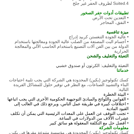
4.Suited لظروف الحفر غير جلخ
تطبيقات أدوات حفر الصخور
• التعدين تحت الأرض
• النفق، المحاجر
ميزة تنافسية
• عالية الجودة التنغستن كربيد إدراج
• أجسام البت المصنعة من الصلب عالية الجودة ومعالجتها باستخدام
الدولة من بين الفن آلات التصنيع باستخدام الحاسب الآلي والمعالجة
الحرارية
التعبئة والتغليف والشحن
التعبئة والتغليف: الكرتون أو صندوق خشبي
خدماتنا
كسك تكنولوجيز (بكين) المحدودة هي الشركة التي يجب تلبية احتياجات
البناء والتشييد الصناعات، مع النظر في توفير حلول للمشاكل الفريدة
التالية:
•
البيئة الخطرة
•
القوانين واللوائح والمبادئ التوجيهية الحكومية الأخرى التي يجب اتباعها
•
اختلافات كبيرة في طريقة عمل الناس، ويرجع ذلك في الغالب إلى
القيود المادية
•
تجنب التوقف عن العمل على المعدات الرئيسية التي يمكن أن تكلف
عشرات الآلاف من الدولارات في الساعة.
•
أفضل حل مع التكلفة المعقولة هو سائق كبير
معلومات الشركة
كسك تكنولوجيز (بكين) المحدودة هي مؤسسة متنوعة مقرها في بكين،